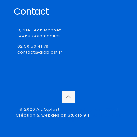
Contact
3, rue Jean Monnet
14460 Colombelles
02 50 53 41 79
contact@algplast.fr
© 2026 A.L.G.plast.
Mentions légales
-
CGV
I
Création & webdesign Studio 911 :
Agence web
Caen