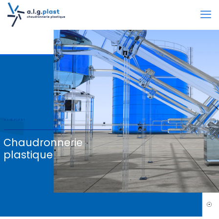
A.L.G.PLAST
Chaudronnerie
plastique